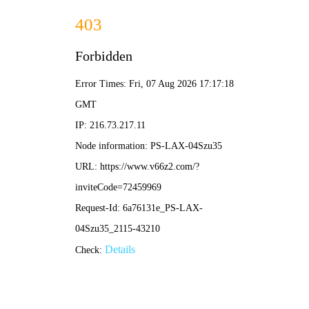
NBA直播
最新文章
西班牙1-1波兰莱万破门 欧洲杯焦点战莱万进球难救
主
•
nba直播
nba直播
2026-04-08 12:18:21
坎普为什么叫雨人？揭秘NBA传奇绰号“雨人”的由来
与故事
•
nba直播
nba直播
2026-04-08 12:16:43
女篮直播哪里看？2024最新观赛平台与精彩赛事前瞻
•
nba直播
nba直播
2026-04-08 12:14:55
2016中式台球世锦赛全回顾：中国台球的里程碑与精
彩对决
•
nba直播
nba直播
2026-04-08 12:13:04
新浪网(sina.com.cn)官方网站：资讯门户与生活服务
平台深度解析
•
nba直播
nba直播
2026-04-08 12:11:19
谢嘉宜是谁？深度解析谢嘉宜的成长历程与专业成就