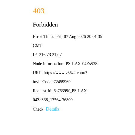
NBA直播
篮球赛事分析
猛龙vs尼克斯激战回顾：关键球员表现与战术解析，
谁能主宰赛场？
•
nba直播
nba直播
2026-04-08 12:01:20
勇士对阵国王赛事全解析：历史交锋、战术看点与未
来展望
•
nba直播
nba直播
2026-04-05 13:07:29
热火对雷霆巅峰对决回顾：战术解析与未来展望，谁
主沉浮？
•
nba直播
nba直播
2026-04-05 11:40:07
骑士vs快船前瞻：东西部强强对话，谁能捍卫主场荣
耀？
•
nba直播
nba直播
2026-04-04 12:56:28
湖人对热火经典对决回顾，深度解析两队战术与球星
表现
•
nba直播
nba直播
2026-04-04 11:26:39
热火vs火箭巅峰对决回顾与展望：战术解析与球星对