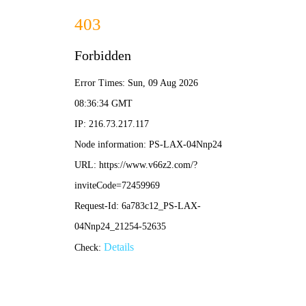
NBA直播
足球赛事分析
瑞士vs土耳其直播前瞻：关键对决解析，谁能抢占晋
级先机？
•
nba直播
nba直播
2026-04-08 11:36:06
瑞士vs保加利亚：历史交锋回顾与实力对比分析
•
nba直播
nba直播
2026-04-08 10:09:34
聚焦直播：乌克兰与英格兰对决，精彩赛事分析与观
赛指南
•
nba直播
nba直播
2026-04-08 10:07:51
莱斯特城1-1罗马：欧战激战平局收场，战术博弈与关
键进球全解析
•
nba直播
nba直播
2026-04-07 10:45:49
足球竞猜怎么买？新手入门指南与合法参与方式解析
•
nba直播
nba直播
2026-04-06 11:46:37
阿根廷队不敌委内瑞拉队，比赛结果分析与未来展望