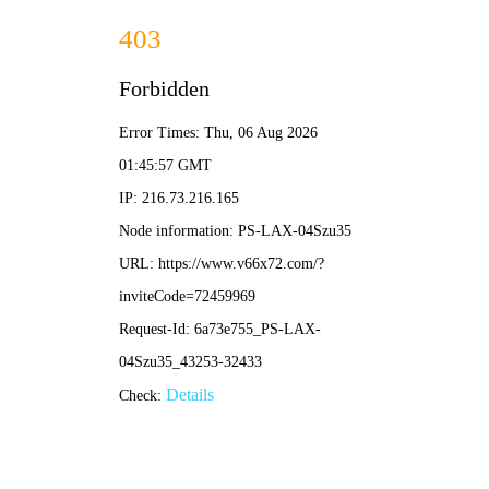
NBA直播
首页
nba直播
正文
克里斯·韦伯：昔日国王的华丽舞步与不朽传奇
nba直播
2026-03-29 10:21:58
115
克里斯·韦伯是NBA历史上最具才华的大前锋之一，以其全面的技
术、卓越的传球视野和领导力闻名。1993年，他以状元秀身份进
入联盟，但真正闪耀的时刻始于加盟萨克拉门托国王队。在国王
队，韦伯成为“普林斯顿进攻体系”的核心，与佩贾·斯托亚科维奇、
迈克·毕比等队友携手，打造了21世纪初最具观赏性的球队之一。
韦伯的职业生涯充满高光时刻：5次入选NBA全明星，5次进入年
度最佳阵容，并在2001年带领国王队闯入西部决赛。他的篮板能
力、中距离跳投和策应传球重新定义了大前锋的角色。尽管因伤病
影响后期表现，但韦伯对篮球运动的影响深远，尤其是他融合力量
与优雅的打法，至今被球迷津津乐道。