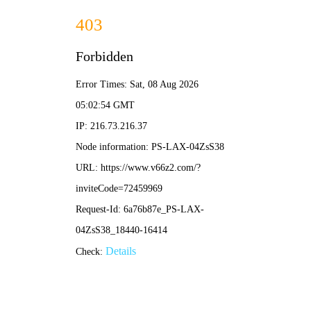
NBA直播
首页
nba直播
正文
火箭再胜勇士！深度解析关键战术与系列赛走势
展望
nba直播
2026-04-07 12:03:35
106
在备受瞩目的西部强强对话中，休斯顿火箭队再次力克金州勇士
队，将系列赛的悬念推向新的高度。这场“火箭再胜勇士”的战役，
不仅是一场简单的胜负，更可能成为影响整个季后赛格局的关键节
点。
本场比赛，火箭队的取胜之匙在于极致的防守针对性与进攻端的坚
决执行。首先，在防守端，火箭队明显加强了对勇士队外线核心球
员的无球跑动限制，通过大量的换防和局部夹击，有效切断了勇士
招牌的“传切”体系，迫使对手陷入更多的个人单打。其次，在保护
篮板球方面，火箭全队众志成城，特别是对前场篮板的冲抢，创造